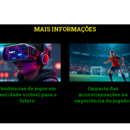
MAIS INFORMAÇÕES
Crescimento do mercado
65h.com e
de jogos no cenário
contribuição
global
comunidade