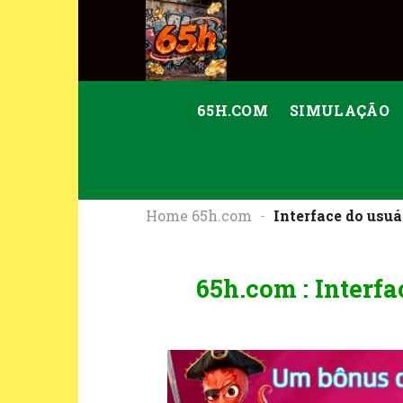
Skip
to
content
65H.COM
SIMULAÇÃO
Home 65h.com
-
Interface do usuá
65h.com : Interf