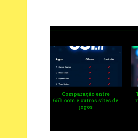
ndências de jogos em
Impacto das
alidade virtual para o
microtransações na
futuro
experiência do jogador