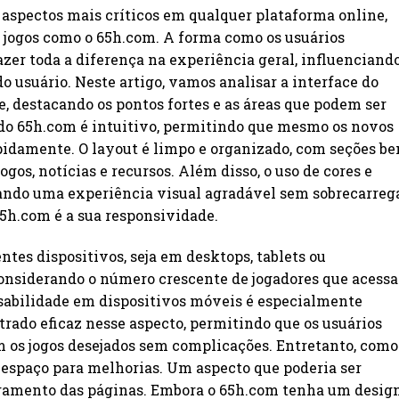
s aspectos mais críticos em qualquer plataforma online,
 jogos como o 65h.com. A forma como os usuários
zer toda a diferença na experiência geral, influenciand
o usuário. Neste artigo, vamos analisar a interface do
e, destacando os pontos fortes e as áreas que podem ser
 do 65h.com é intuitivo, permitindo que mesmo os novos
apidamente. O layout é limpo e organizado, com seções b
ogos, notícias e recursos. Além disso, o uso de cores e
onando uma experiência visual agradável sem sobrecarreg
65h.com é a sua responsividade.
ntes dispositivos, seja em desktops, tablets ou
considerando o número crescente de jogadores que acess
usabilidade em dispositivos móveis é especialmente
rado eficaz nesse aspecto, permitindo que os usuários
 os jogos desejados sem complicações. Entretanto, como
espaço para melhorias. Um aspecto que poderia ser
egamento das páginas. Embora o 65h.com tenha um desig