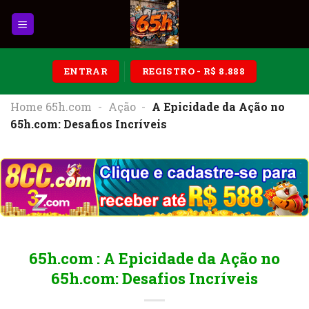
Skip
to
content
ENTRAR
REGISTRO - R$ 8.888
Home 65h.com
-
Ação
-
A Epicidade da Ação no
65h.com: Desafios Incríveis
65h.com : A Epicidade da Ação no
65h.com: Desafios Incríveis