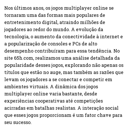
Nos últimos anos, os jogos multiplayer online se
tornaram uma das formas mais populares de
entretenimento digital, atraindo milhões de
jogadores ao redor do mundo. A evolução da
tecnologia, o aumento da conectividade à internet e
a popularização de consoles e PCs de alto
desempenho contribuíram para essa tendência. No
site 65h.com, realizamos uma análise detalhada da
popularidade desses jogos, explorando não apenas os
títulos que estão no auge, mas também as razões que
levam os jogadores a se conectar e competir em
ambientes virtuais. A dinâmica dos jogos
multiplayer online varia bastante, desde
experiências cooperativas até competições
acirradas em batalhas realistas. A interação social
que esses jogos proporcionam é um fator chave para
seu sucesso.