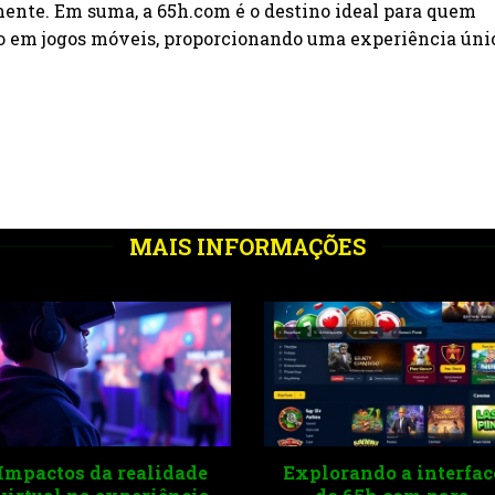
ente. Em suma, a 65h.com é o destino ideal para quem
 em jogos móveis, proporcionando uma experiência úni
MAIS INFORMAÇÕES
nham
Segurança e proteção de
Tendênci