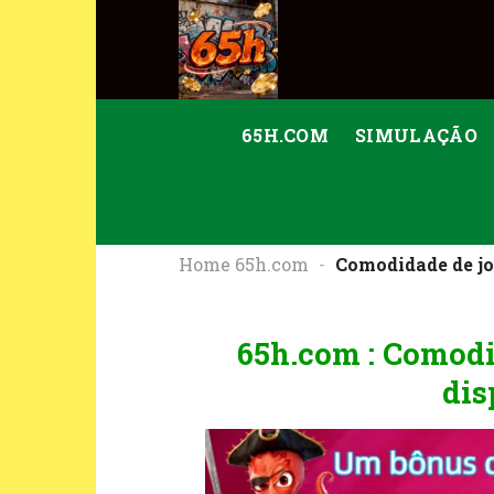
Skip
to
content
65H.COM
SIMULAÇÃO
Home 65h.com
-
Comodidade de jo
65h.com : Comodi
dis