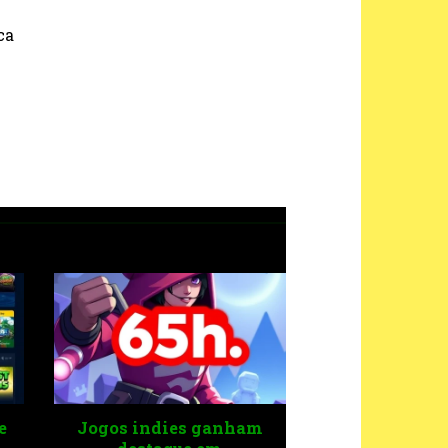
ca
as emergentes
História e evolução do