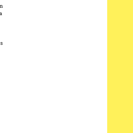
um
a
is