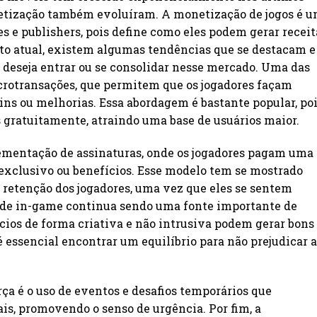
onetização também evoluíram. A monetização de jogos é 
s e publishers, pois define como eles podem gerar receit
xto atual, existem algumas tendências que se destacam e
deseja entrar ou se consolidar nesse mercado. Uma das
icrotransações, que permitem que os jogadores façam
kins ou melhorias. Essa abordagem é bastante popular, po
 gratuitamente, atraindo uma base de usuários maior.
ementação de assinaturas, onde os jogadores pagam uma
exclusivo ou benefícios. Esse modelo tem se mostrado
 retenção dos jogadores, uma vez que eles se sentem
dade in-game continua sendo uma fonte importante de
cios de forma criativa e não intrusiva podem gerar bons
é essencial encontrar um equilíbrio para não prejudicar a
a é o uso de eventos e desafios temporários que
is, promovendo o senso de urgência. Por fim, a