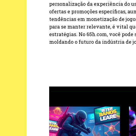
personalização da experiência do us
ofertas e promoções específicas, a
tendências em monetização de jogos
para se manter relevante, é vital 
estratégias. No 65h.com, você pode 
moldando o futuro da indústria de j