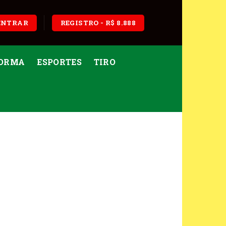
ENTRAR
REGISTRO - R$ 8.888
ORMA
ESPORTES
TIRO