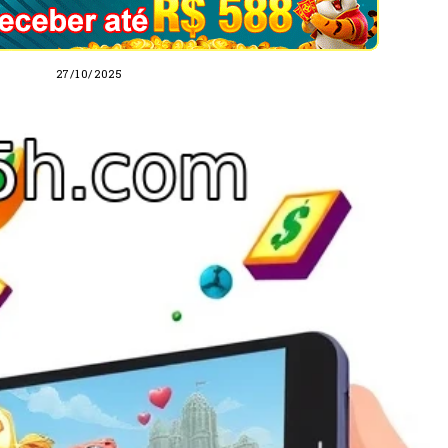
27/10/2025