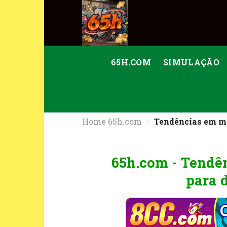
Skip
to
content
65H.COM
SIMULAÇÃO
Home 65h.com
-
Tendências em mo
65h.com - Tendê
para 