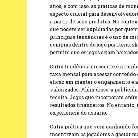
anos, e com isso, as práticas de m
aspecto crucial para desenvolvedore
a partir de seus produtos. No conte
que podem ser exploradas por quem 
principais tendências é o uso de m
compras dentro do jogo por itens, s
permite que os jogos sejam baixados
Outra tendência crescente é a impl
taxa mensal para acessar conteúdo 
eficaz em manter o engajamento e a
valorizados. Além disso, a publici
receita. Jogos que incorporam anún
resultados financeiros. No entanto, 
experiência do usuário.
Outra prática que vem ganhando forç
incentivam os jogadores a gastar ma